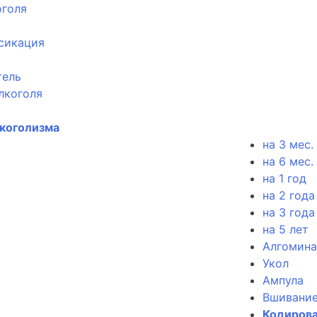
оголя
сикация
тель
лкоголя
лкоголизма
на 3 мес.
на 6 мес.
на 1 год
на 2 года
на 3 года
на 5 лет
Алгомина
Укол
Ампула
Вшивани
Кодирова