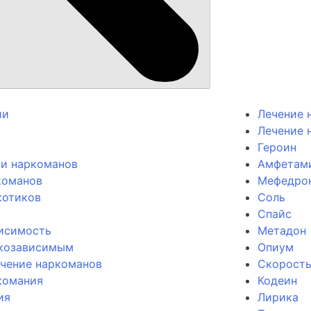
ии
Лечение 
Лечение 
Героин
ии наркоманов
Амфетам
команов
Мефедро
котиков
Соль
Спайс
висимость
Метадон
козависимым
Опиум
ечение наркоманов
Скорост
комания
Кодеин
ия
Лирика