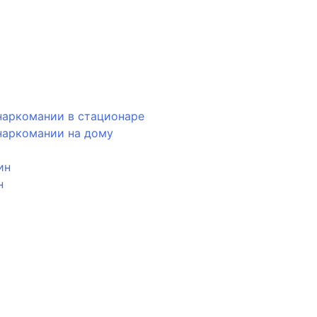
наркомании в стационаре
наркомании на дому
ин
н
ь