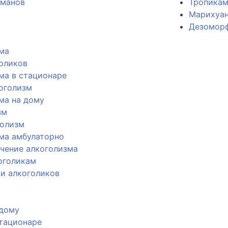
оманов
Тропика
Марихуан
Дезомор
ма
голиков
ма в стационаре
оголизм
ма на дому
зм
голизм
ма амбулаторно
чение алкоголизма
оголикам
и алкоголиков
 дому
стационаре