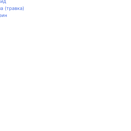
мид
а (травка)
фин