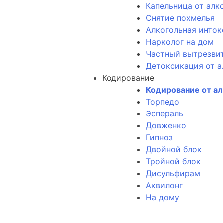
Капельница от алк
Снятие похмелья
Алкогольная инток
Нарколог на дом
Частный вытрезви
Детоксикация от а
Кодирование
Кодирование от а
Торпедо
Эспераль
Довженко
Гипноз
Двойной блок
Тройной блок
Дисульфирам
Аквилонг
На дому