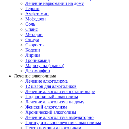
Лечение наркомании на дому
Героин
Амфетамин
Мефедрон
Соль
Спайс
Метадон
Опиум
Скорость
Кодеин
Лирика
Тропикамид
Марихуана (травка)
Дезоморфин
Лечение алкоголизма
Лечение алкоголизма
12 шагов для алкоголиков
Лечение алкоголизма в стационаре
Подростковый алкоголизм
Лечение алкоголизма на дому
Женский алкоголизм
Хронический алкоголизм
Лечение алкоголизма амбулаторно
Принудительное лечение алкоголизма
Центр помощи алкоголикам