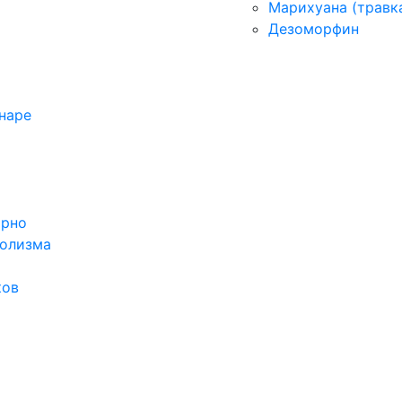
Марихуана (травк
Дезоморфин
наре
орно
голизма
ков