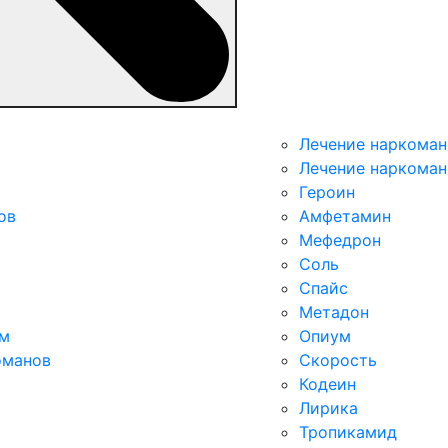
Лечение наркоман
Лечение наркоман
Героин
ов
Амфетамин
Мефедрон
Соль
Спайс
Метадон
ым
Опиум
оманов
Скорость
Кодеин
Лирика
Тропикамид