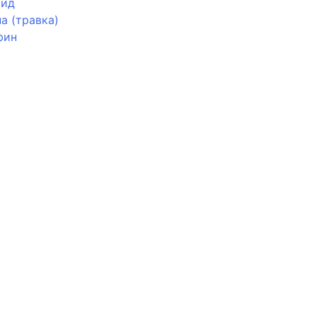
мид
а (травка)
фин