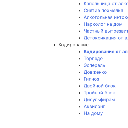
Капельница от алк
Снятие похмелья
Алкогольная инток
Нарколог на дом
Частный вытрезви
Детоксикация от а
Кодирование
Кодирование от а
Торпедо
Эспераль
Довженко
Гипноз
Двойной блок
Тройной блок
Дисульфирам
Аквилонг
На дому