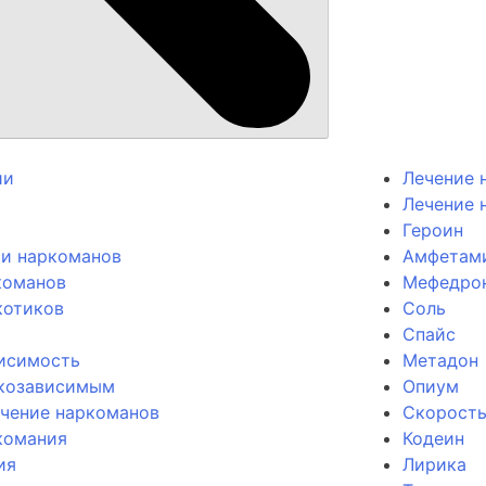
ии
Лечение 
Лечение 
Героин
ии наркоманов
Амфетам
команов
Мефедро
котиков
Соль
Спайс
висимость
Метадон
козависимым
Опиум
ечение наркоманов
Скорост
комания
Кодеин
ия
Лирика