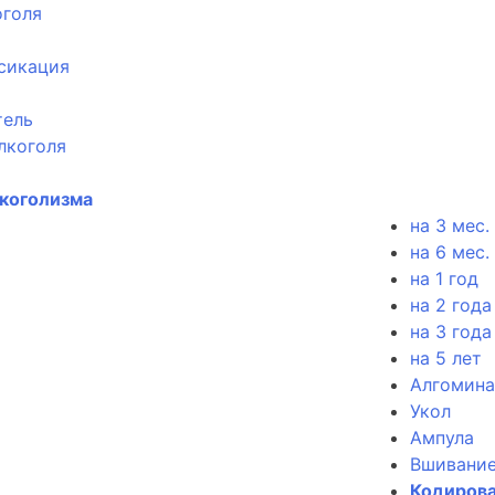
оголя
сикация
тель
лкоголя
лкоголизма
на 3 мес.
на 6 мес.
на 1 год
на 2 года
на 3 года
на 5 лет
Алгомина
Укол
Ампула
Вшивани
Кодирова