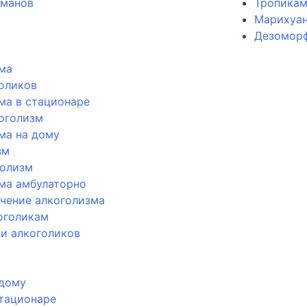
оманов
Тропика
Марихуан
Дезомор
ма
голиков
ма в стационаре
оголизм
ма на дому
зм
голизм
ма амбулаторно
чение алкоголизма
оголикам
и алкоголиков
 дому
стационаре