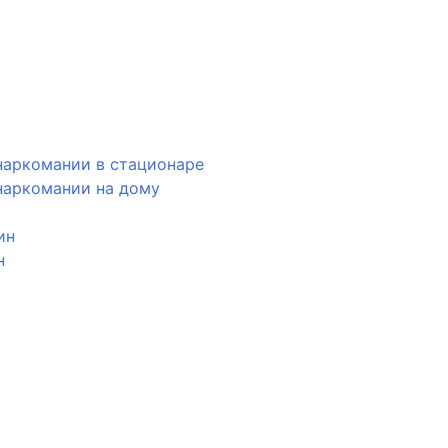
наркомании в стационаре
наркомании на дому
ин
н
ь